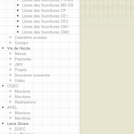
Listes des fournitures MS-GS
Listes des fournitures CP
Listes des fournitures CE1
Listes des fournitures CE2
Listes des fournitures CM1
Listes des fournitures CM2
Calendrier scolaire
Contact
Vie de l'école
Menus
Pastorale
JMV
Projets
Souvenirs souvenirs
Vidéo
OGEC
Missions
Membres
Réalisations
APEL
Missions
Membres
Liens Divers
DDEC