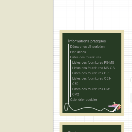
Informations pratiques
Démarches d'inscription
Plan accès
Listes des fournitures
Listes des fournitures PS-MS
Listes des fournitures MS-GS
Listes des fournitures CP
Listes des fournitures CE1-
CE2
Listes des fournitures CM1-
CM2
Calendrier scolaire