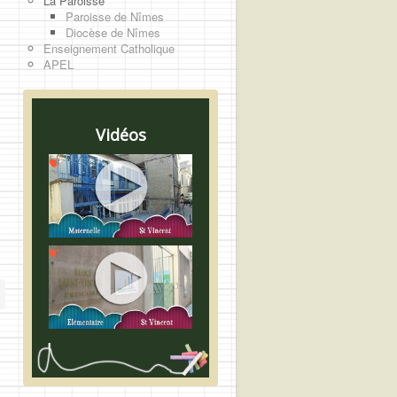
La Paroisse
Paroisse de Nîmes
Diocèse de Nîmes
Enseignement Catholique
APEL
Vidéos