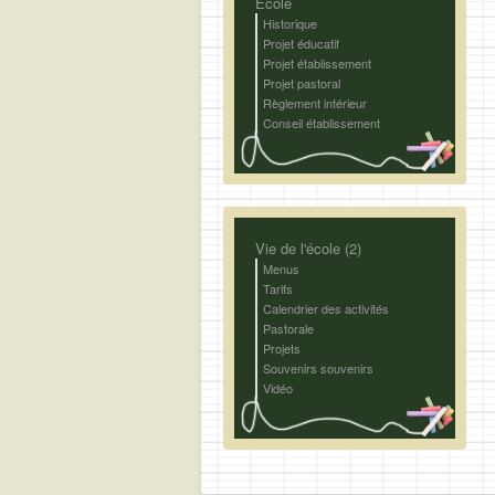
Ecole
Historique
Projet éducatif
Projet établissement
Projet pastoral
Règlement intérieur
Conseil établissement
Vie de l'école (2)
Menus
Tarifs
Calendrier des activités
Pastorale
Projets
Souvenirs souvenirs
Vidéo