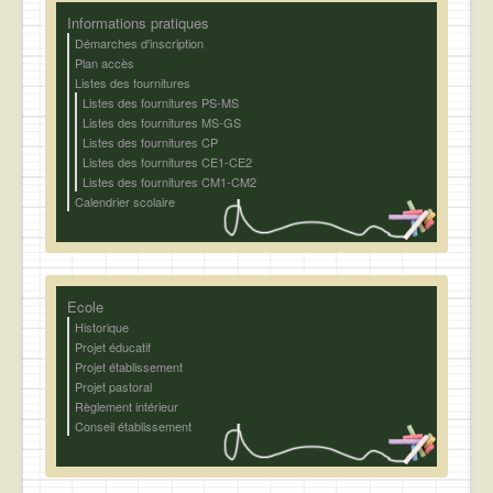
Informations pratiques
Démarches d'inscription
Plan accès
Listes des fournitures
Listes des fournitures PS-MS
Listes des fournitures MS-GS
Listes des fournitures CP
Listes des fournitures CE1-CE2
Listes des fournitures CM1-CM2
Calendrier scolaire
Ecole
Historique
Projet éducatif
Projet établissement
Projet pastoral
Règlement intérieur
Conseil établissement