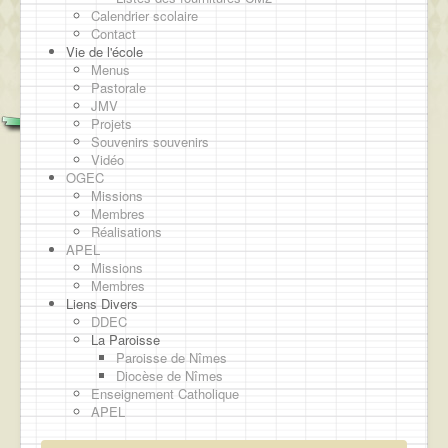
Calendrier scolaire
Contact
Vie de l'école
Menus
Pastorale
JMV
Projets
Souvenirs souvenirs
Vidéo
OGEC
Missions
Membres
Réalisations
APEL
Missions
Membres
Liens Divers
DDEC
La Paroisse
Paroisse de Nîmes
Diocèse de Nîmes
Enseignement Catholique
APEL