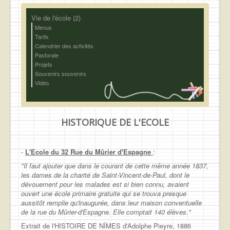
Vie de l'école (2)
Menus
Tarifs
Calendrier des activités
Pastorale
Projets
Souvenirs souvenirs
Vidéo
HISTORIQUE DE L'ECOLE
-
L'Ecole du 32 Rue du Mûrier d'Espagne
:
"Il faut ajouter que dans le courant de cette même année 1837,
les dames de la charité de Saint-Vincent-de-Paul, dont le
dévouement pour les malades est si bien connu, avaient
ouvert une école primaire gratuite qui se trouva presque
aussitôt remplie qu'inaugurée, dans leur maison conventuelle
de la rue du Mûrier-d'Espagne. Elle comptait 140 élèves."
Extrait de l'HISTOIRE DE NÎMES d'Adolphe Pieyre, 1886