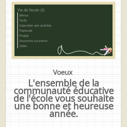
Vie de l'école (2)
Menus
Tarifs
Calendrier des activités
Pastorale
Projets
Souvenirs souvenirs
Vidéo
Voeux
L'ensemble de la
communauté éducative
de l'école vous souhaite
une bonne et heureuse
année.