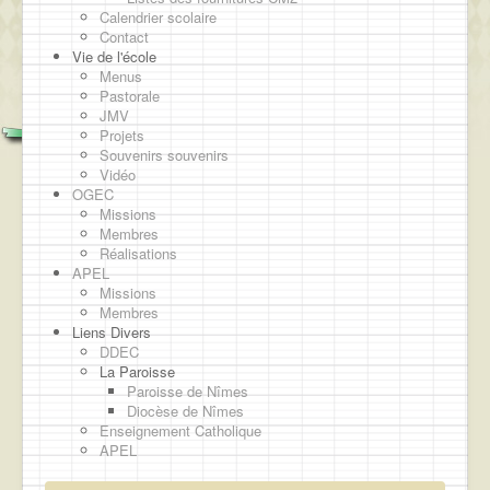
Calendrier scolaire
Contact
Vie de l'école
Menus
Pastorale
JMV
Projets
Souvenirs souvenirs
Vidéo
OGEC
Missions
Membres
Réalisations
APEL
Missions
Membres
Liens Divers
DDEC
La Paroisse
Paroisse de Nîmes
Diocèse de Nîmes
Enseignement Catholique
APEL