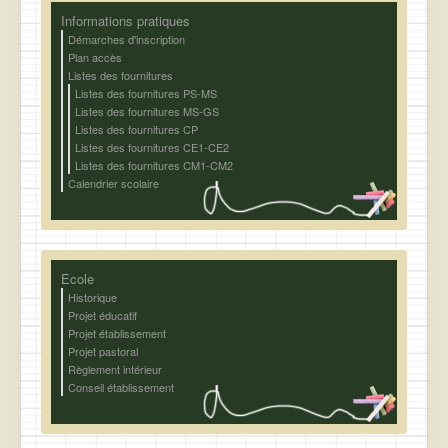
Informations pratiques
Démarches d'inscription
Plan accès
Listes des fournitures
Listes des fournitures PS-MS
Listes des fournitures MS-GS
Listes des fournitures CP
Listes des fournitures CE1-CE2
Listes des fournitures CM1-CM2
Calendrier scolaire
Ecole
Historique
Projet éducatif
Projet établissement
Projet pastoral
Règlement intérieur
Conseil établissement