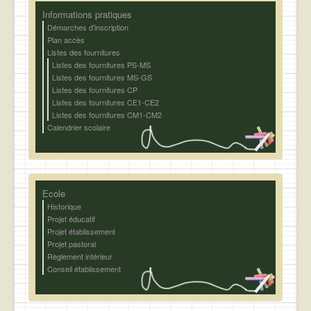
Informations pratiques
Démarches d'inscription
Plan accès
Listes des fournitures
Listes des fournitures PS-MS
Listes des fournitures MS-GS
Listes des fournitures CP
Listes des fournitures CE1-CE2
Listes des fournitures CM1-CM2
Calendrier scolaire
Ecole
Historique
Projet éducatif
Projet établissement
Projet pastoral
Règlement intérieur
Conseil établissement