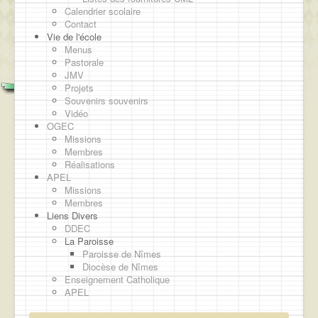
Calendrier scolaire
Contact
Vie de l'école
Menus
Pastorale
JMV
Projets
Souvenirs souvenirs
Vidéo
OGEC
Missions
Membres
Réalisations
APEL
Missions
Membres
Liens Divers
DDEC
La Paroisse
Paroisse de Nîmes
Diocèse de Nîmes
Enseignement Catholique
APEL